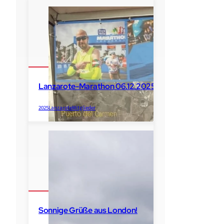
Lanzarote-Marathon 06.12.2025
2025
Lanzarote
Mitglieder
Sonnige Grüße aus London!