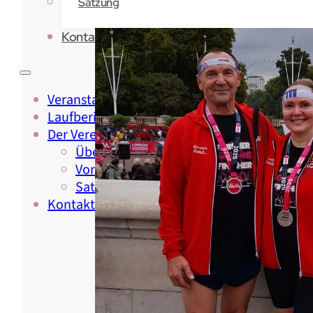
Satzung
Kontakt
Veranstaltungen
Laufberichte
Der Verein
Über Uns
Vorstand & Beirat
Satzung
Kontakt