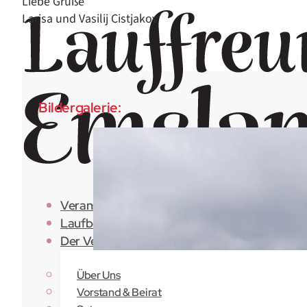
Liebe Grüße
Larisa und Vasilij Cistjakov
Bildergalerie:
Veranstaltungen
Laufberichte
Der Verein
Über Uns
Vorstand & Beirat