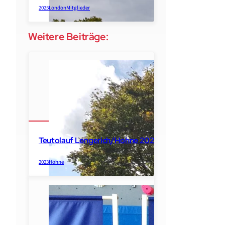
2025
London
Mitglieder
Weitere Beiträge:
Teutolauf Lengerich/Hohne 2023
2023
Hohne