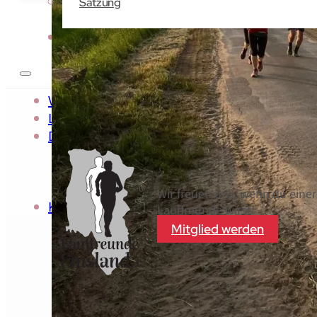
Satzung
Kontakt
Veranstaltungen
Laufberichte
Der Verein
Über Uns
Vorstand & Beirat
Satzung
Wir freuen uns, wenn du einer
Kontakt
Lauffreunde wirst!
Mitglied werden