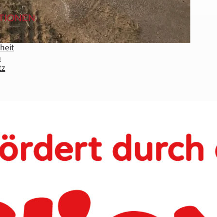
TIONEN
iheit
m
tz