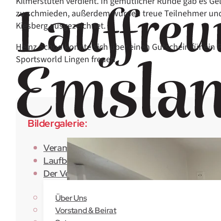
Kilmerstuten verdient. In gemütlicher Runde gab es Gel
zu schmieden, außerdem wurden treue Teilnehmer und
Kiesberg ausgezeichnet.
Heinz Schoo konnte sich über einen Gutschein für ein 
Sportsworld Lingen freuen.
Bildergalerie:
Veranstaltungen
Laufberichte
Der Verein
Über Uns
Vorstand & Beirat