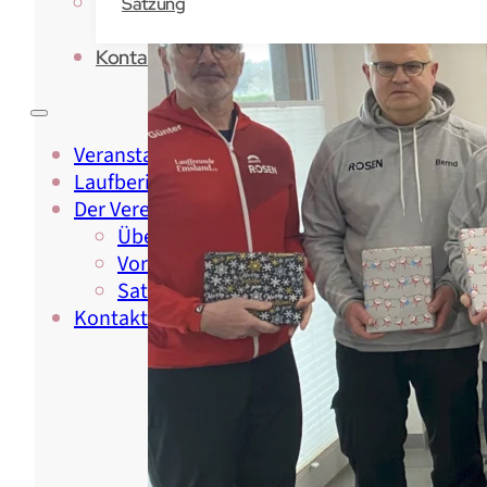
Satzung
Kontakt
Veranstaltungen
Laufberichte
Der Verein
Über Uns
Vorstand & Beirat
Satzung
Kontakt