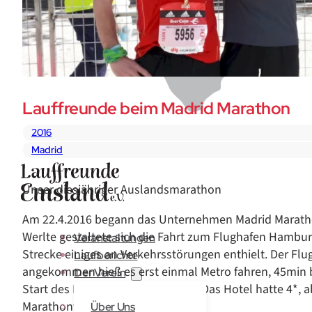
Lauffreunde beim Madrid Marathon
2016
Madrid
Unser diesjähriger Auslandsmarathon
Am 22.4.2016 begann das Unternehmen Madrid Maratho
Werlte gestaltete sich die Fahrt zum Flughafen Hamburg
Veranstaltungen
Strecke einiges an Verkehrsstörungen enthielt. Der Flug
Laufberichte
angekommen hieß es erst einmal Metro fahren, 45min b
Der Verein
Start des Marathons entfernt war. Das Hotel hatte 4*, 
Marathontag.
Über Uns