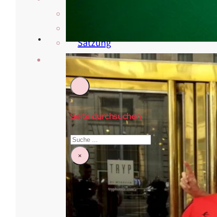
Über Uns
Vorstand & Beirat
Satzung
Kontakt
Seite durchsuchen
Suchen
×