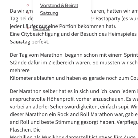
Vorstand & Beirat
Da wir am Freitag schon angereist waren, hatten wir 
Satzung
Tag bei der Marathon Messe und der Pastaparty (es wur
jeder Läufer nur eine Portion bekommen hat).
Kontakt
Eine Citybesichtigung und der Besuch des Heimspieles
Samstag perfekt.
Der Tag vom Marathon begann schon mit einem Sprint 
Stände dafür im Zielbereich waren. So mussten wir sch
mehrere
Kilometer ablaufen und haben es gerade noch zum Coun
Der Marathon selber hat es in sich und ich kann jedem 
anspruchsvolle Höhenprofil vorher anzuschauen. Es w
vorbei an allerlei Sehenswürdigkeiten, einfach supi. Wi
dieser Marathon ein Rock and Roll Marathon war, gab es
and Roll und beste Stimmung gesorgt haben. Verpflegu
Flaschen. Die
Medaillen als Musikbox dargestellt ist etwas fürs Auge.