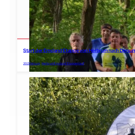
Start der Emsland Etappe von Herbrum nach Dersu
2015
Dersum
,
Herbrum
Emsland Etappenlauf