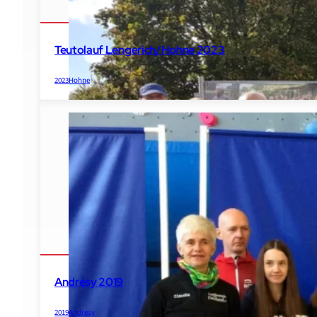
Teutolauf Lengerich/Hohne 2023
2023
Hohne
Andrésy 2019
2019
Andresy