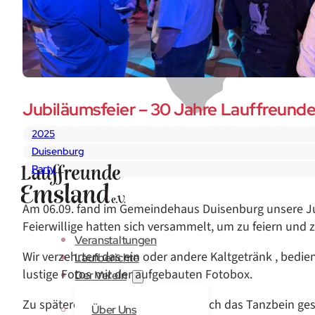
Jubiläumsfeier – 30 Jahre Lauffreund
2025
Duisenburg
Party
Am 06.09. fand im Gemeindehaus Duisenburg unsere Ju
Feierwillige hatten sich versammelt, um zu feiern und 
Veranstaltungen
Wir verzehrten das ein oder andere Kaltgetränk , bedie
Laufberichte
lustige Fotos mit der aufgebauten Fotobox.
Der Verein
Zu späterer Stunde wurde dann noch das Tanzbein ge
Über Uns