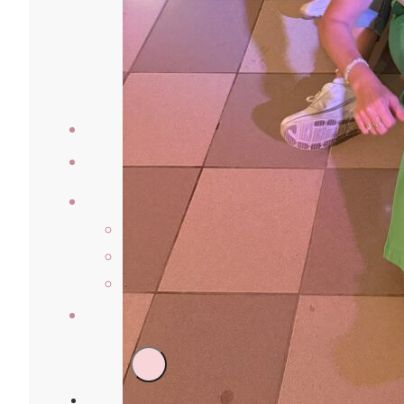
Veranstaltungen
Laufberichte
Der Verein
Über Uns
Vorstand & Beirat
Satzung
Kontakt