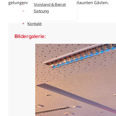
gelungener Abend mit vielen gut gelaunten Gästen.
Vorstand & Beirat
Satzung
Kontakt
Bildergalerie: