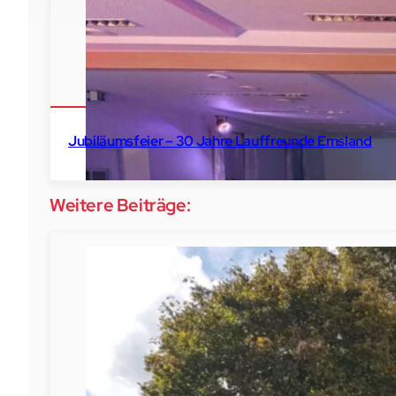
2025
Duisenburg
Party
Jubiläumsfeier – 30 Jahre Lauffreunde Emsland
Weitere Beiträge:
2025
Duisenburg
Party