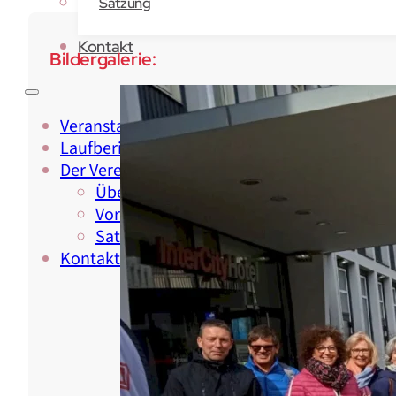
Satzung
Kontakt
Bildergalerie:
Veranstaltungen
Laufberichte
Der Verein
Über Uns
Vorstand & Beirat
Satzung
Kontakt