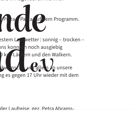
t Pizza + Pasta auf dem Programm.
estem Laufwetter : sonnig – trocken –
 uns konnten noch ausgiebig
10 km-Läufern und den Walkern.
ückwunsch – vor allem an unsere
ing es gegen 17 Uhr wieder mit dem
der Laufreise. gez. Petra Abrams-