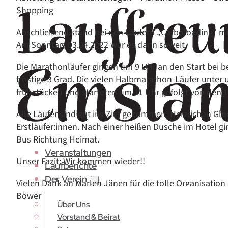
Shopping
Abschließend stand bei den Läufern „Carboloading“ mi
Am Sonntag, 03.04.2022 war es dann soweit.
Die Marathonläufer gingen um 9 Uhr an den Start bei b
frostige 3 Grad. Die vielen Halbmarathon-Läufer unter
frühstücken und starteten um 11 Uhr gefolgt von den 
Alle Läufer sind gut ins Ziel gekommen. Herzlichen Gl
Erstläufer:innen. Nach einer heißen Dusche im Hotel g
Bus Richtung Heimat.
Veranstaltungen
Unser Fazit: Wir kommen wieder!!
Laufberichte
Der Verein
Vielen Dank an Marlen Jänen für die tolle Organisation 
Böwer
Über Uns
Vorstand & Beirat