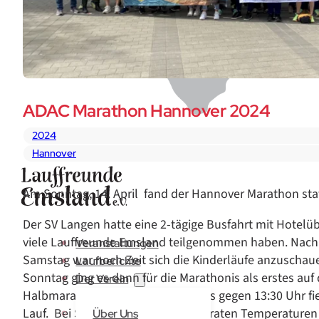
ADAC Marathon Hannover 2024
2024
Hannover
Am Sonntag, 14. April fand der Hannover Marathon sta
Der SV Langen hatte eine 2-tägige Busfahrt mit Hotelü
viele Lauffreunde Emsland teilgenommen haben. Nach
Veranstaltungen
Samstag war noch Zeit sich die Kinderläufe anzuschau
Laufberichte
Sonntag ging es dann für die Marathonis als erstes auf 
Der Verein
Halbmarathons und zum Abschluss gegen 13:30 Uhr fiel
Lauf. Bei Sonnenschein und moderaten Temperaturen e
Über Uns