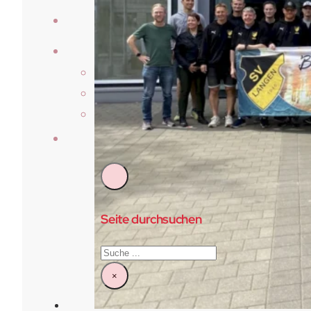
Laufberichte
Der Verein
Über Uns
Vorstand & Beirat
Satzung
Kontakt
Seite durchsuchen
Suchen
×