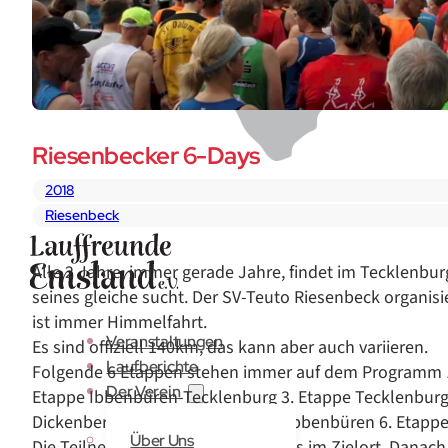
Riesenbecker 6-Days
2018
Riesenbeck
Alle 2 Jahre, immer gerade Jahre, findet im Tecklenbur
seines gleiche sucht. Der SV-Teuto Riesenbeck organisi
ist immer Himmelfahrt.
Veranstaltungen
Es sind offiziell 140km, das kann aber auch variieren.
Laufberichte
Folgende 6 Etappen stehen immer auf dem Programm 1
Der Verein
Etappe Ibbenbüren-Tecklenburg 3. Etappe Tecklenburg
Dickenberg 5. Etappe Dickenberg-Ibbenbüren 6. Etapp
Über Uns
Die Teilnehmer/innen treffen jeweils im Zielort. Danach