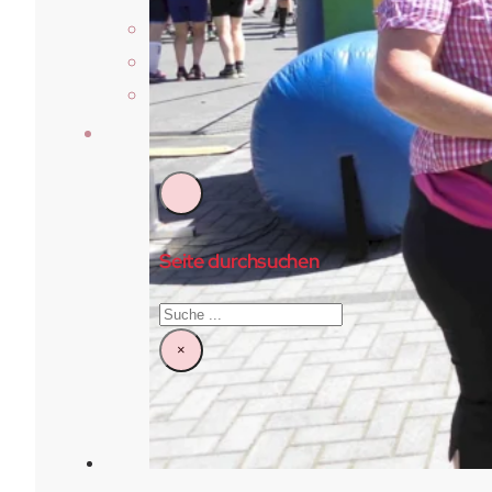
Über Uns
Vorstand & Beirat
Satzung
Kontakt
Seite durchsuchen
Suchen
×