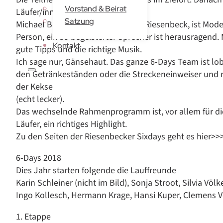
Vorstand & Beirat
Läufer/innen zum Start gebracht.
Satzung
Michael Brinkmann vom SV-Teuto Riesenbeck, ist Moder
Person, ein so begeisterter Sprecher ist herausragend.
Kontakt
gute Tipps und die richtige Musik.
Ich sage nur, Gänsehaut. Das ganze 6-Days Team ist lob
den Getränkeständen oder die Streckeneinweiser und n
der Kekse
(echt lecker).
Das wechselnde Rahmenprogramm ist, vor allem für di
Läufer, ein richtiges Highlight.
Zu den Seiten der Riesenbecker Sixdays geht es hier>>
6-Days 2018
Dies Jahr starten folgende die Lauffreunde
Karin Schleiner (nicht im Bild), Sonja Stroot, Silvia Völk
Ingo Kollesch, Hermann Krage, Hansi Kuper, Clemens V
1. Etappe