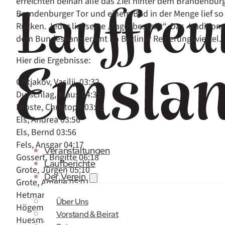
erreichten beinah alle das Ziel hinter dem Brandenbur
Brandenburger Tor und einem Bad in der Menge lief 
Rücken. Jeder lief seine „Tagesbestzeit“. Das traditione
dem Bundeskanzleramt im Berliner Regierungsviertel.
Hier die Ergebnisse:
Cistjakov, Vasilij 03:32
Durschlag, Klaus 04:35
Droste, Christoph 03:53
Els, Andrea 03:56
Els, Bernd 03:56
Fels, Ansgar 04:17
Veranstaltungen
Gossert, Brigitte 06:18
Laufberichte
Grote, Jürgen 05:10
Der Verein
Grote, Amelie 05:01
Hetmank, Günter 05:49
Über Uns
Högemann, Johann 04:50
Vorstand & Beirat
Huesmann, Gerrit 04:13