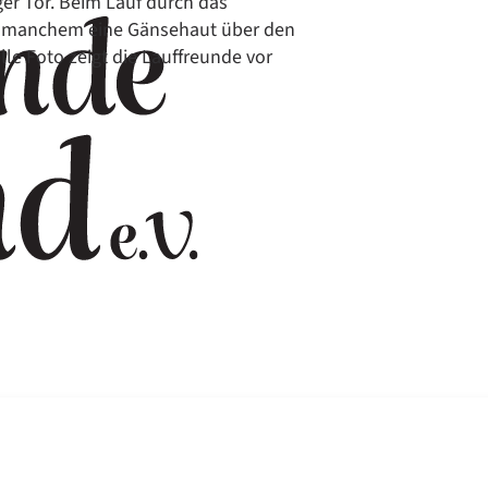
ger Tor. Beim Lauf durch das
so manchem eine Gänsehaut über den
lle Foto zeigt die Lauffreunde vor