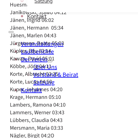
Satzung
Huesmann, Josef, Dr. 05:37
Janikowski, Slawo 04:12
Kontakt
Jänen, Ingrid 06:02
Jänen, Hermann 05:34
Jänen, Marlen 04:43
Jürgensen, Beate 05:03
Veranstaltungen
Küpker, Edu 03:14
Laufberichte
Kawan, David 05:01
Der Verein
Köbbe, Jörg 04:11
Über Uns
Korte, Albrecht 03:35
Vorstand & Beirat
Korte, Lucas 04:50
Satzung
Kuper, Johannes 04:20
Kontakt
Krage, Hermann 05:10
Lambers, Ramona 04:10
Lammers, Werner 03:43
Lübbers, Claudia 04:43
Mersmann, Maria 03:33
Nägler, Birgit 04:2O