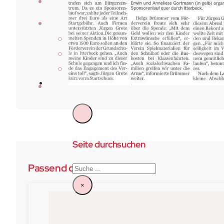
Laufberichte
Der Verein
Über Uns
Vorstand & Beirat
Satzung
Kontakt
Seite durchsuchen
Passend dazu:
Suchen
×