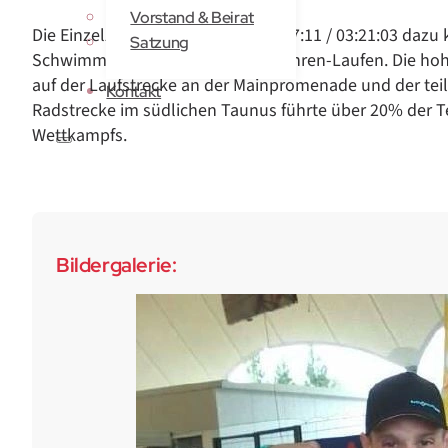
Vorstand & Beirat
Die Einzelzeiten waren 55:36 / 04:57:11 / 03:21:03 da
Satzung
Schwimmen-Radfahren und Radfahren-Laufen. Die hoh
auf der Laufstrecke an der Mainpromenade und der tei
Kontakt
Radstrecke im südlichen Taunus führte über 20% der T
Wettkampfs.
Bildergalerie: