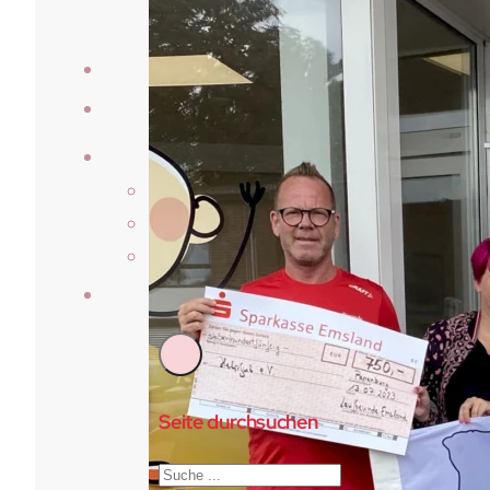
Veranstaltungen
Laufberichte
Der Verein
Über Uns
Vorstand & Beirat
Satzung
Kontakt
Seite durchsuchen
Suchen