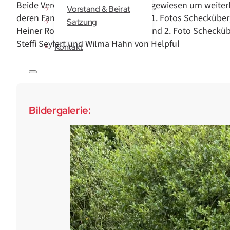
Beide Vereine sind auf Spenden angewiesen um weiterhi
Vorstand & Beirat
deren Familien da sein zu können. 1. Fotos Scheckübe
Satzung
Heiner Rohoff vom Kinderschutzbund 2. Foto Scheckü
Steffi Seyfert und Wilma Hahn von Helpful
Kontakt
Bildergalerie: