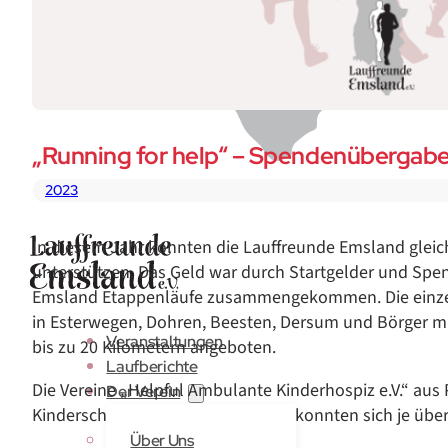
„Running for help“ – Spendenübergab
2023
In diesem Jahr konnten die Lauffreunde Emsland gleic
unterstützen. Das Geld war durch Startgelder und Spen
Emsland Etappenläufe zusammengekommen. Die einze
in Esterwegen, Dohren, Beesten, Dersum und Börger mi
Veranstaltungen
bis zu 20 Kilometern angeboten.
Laufberichte
Die Vereine „Helpful Ambulante Kinderhospiz e.V.“ au
Der Verein
Kinderschutzbund e.V.“ aus Lingen konnten sich je über
Über Uns