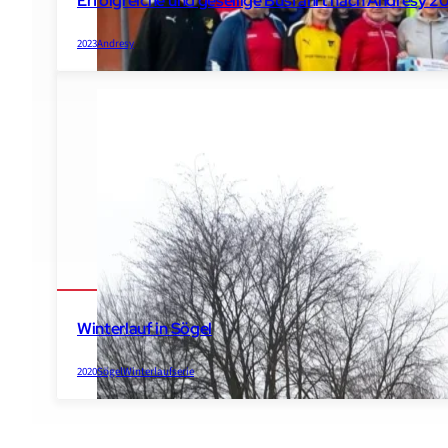
Erfolgreiche und gesellige Busfahrt nach Andrésy 2
2023
Andresy
Winterlauf in Sögel
2020
Sögel
Winterlaufserie