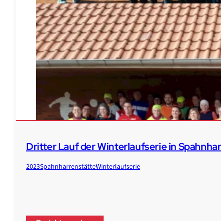
Dritter Lauf der Winterlaufserie in Spahnha
2023
Spahnharrenstätte
Winterlaufserie
Veranstaltungen