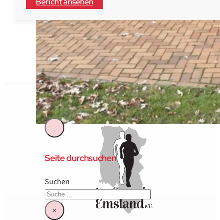
Bericht ansehen
Laufberichte
Der Verein
Über Uns
Vorstand & Beirat
Satzung
Kontakt
Seite durchsuchen
Suchen
×