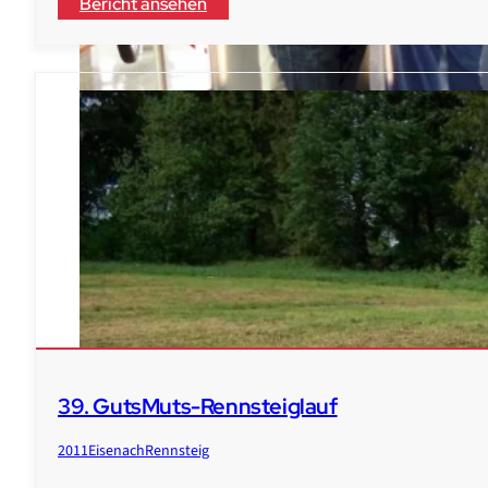
Bericht ansehen
39. GutsMuts-Rennsteiglauf
Veranstaltungen
2011
Eisenach
Rennsteig