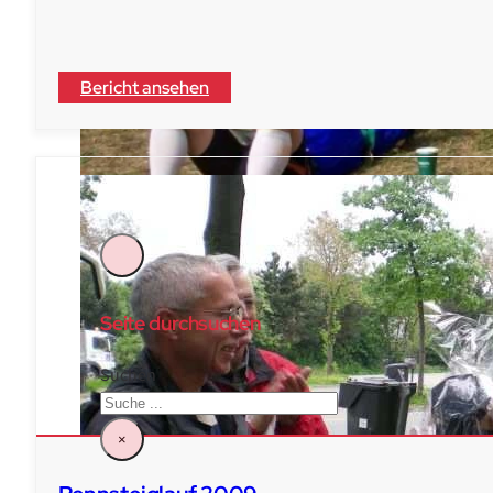
Laufberichte
Der Verein
Über Uns
Bericht ansehen
Vorstand & Beirat
Satzung
Kontakt
Seite durchsuchen
Suchen
×