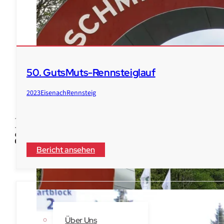
50. GutsMuts-Rennsteiglauf
2023
Eisenach
Rennsteig
Bericht ansehen
Veranstaltungen
Laufberichte
Der Verein
Über Uns