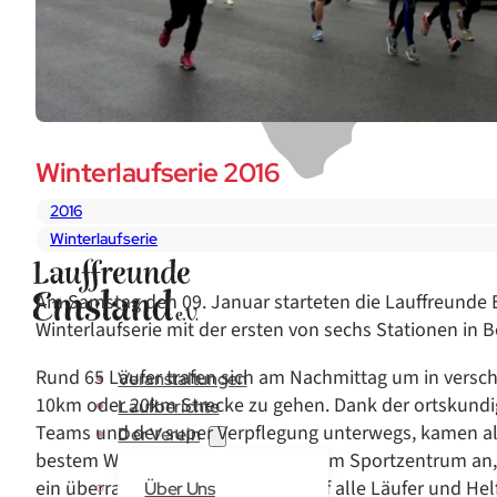
Winterlaufserie 2016
2016
Winterlaufserie
Am Samstag den 09. Januar starteten die Lauffreunde Em
Winterlaufserie mit der ersten von sechs Stationen in B
Rund 65 Läufer trafen sich am Nachmittag um in versc
Veranstaltungen
10km oder 20km Strecke zu gehen. Dank der ortskundi
Laufberichte
Teams und der super Verpflegung unterwegs, kamen all
Der Verein
bestem Wetter erfolgreich wieder am Sportzentrum a
ein überragendes Kuchenbuffet auf alle Läufer und Helf
Über Uns