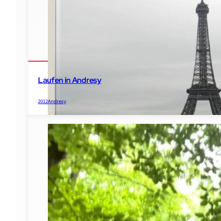
2022
Spelle
Emsland Etappenlauf
Laufen in Andresy
2012
Andresy