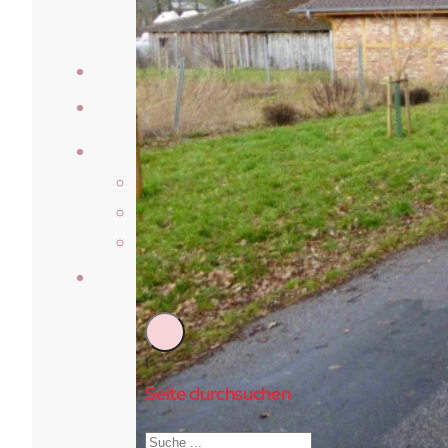
Veranstaltungen
Laufberichte
Der Verein
Über Uns
Vorstand & Beirat
Satzung
Kontakt
Seite durchsuchen
Suchen