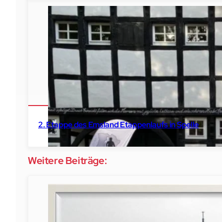
2023
Tinnen
,
Schöninghsdorf
Winterlaufserie
2. Etappe des Emsland Etappenlaufs in Spelle
Weitere Beiträge: