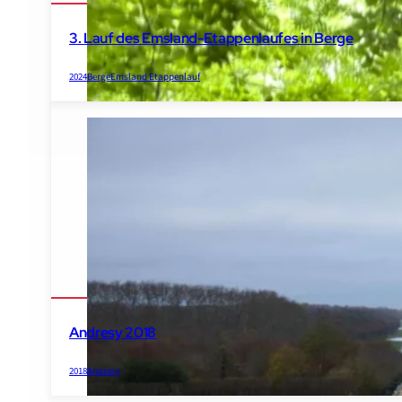
3. Lauf des Emsland-Etappenlaufes in Berge
2024
Berge
Emsland Etappenlauf
Andresy 2018
2018
Andresy