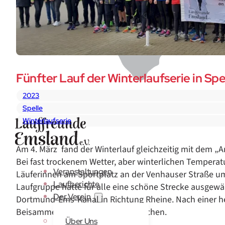
Fünfter Lauf der Winterlaufserie in Spe
2023
Spelle
Winterlaufserie
Am 4. März fand der Winterlauf gleichzeitig mit dem „A
Bei fast trockenem Wetter, aber winterlichen Temperatu
Veranstaltungen
Läuferinnen am Sportplatz an der Venhauser Straße u
Laufberichte
Laufgruppe hatte für alle eine schöne Strecke ausgewä
Der Verein
Dortmund-Ems-Kanal in Richtung Rheine. Nach einer h
Beisammensein mit Kaffee und Kuchen.
Über Uns