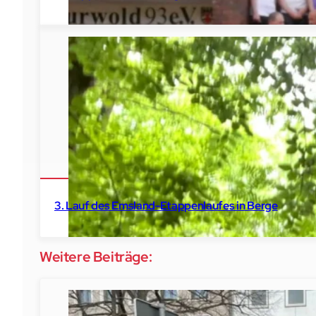
2016
Surwold
Emsland Etappenlauf
3. Lauf des Emsland-Etappenlaufes in Berge
Weitere Beiträge: