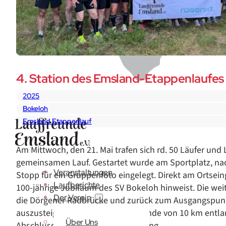
4. Station des Emsland-Etappenlaufe
2025
Bokeloh
Emsland Etappenlauf
Am Mittwoch, den 21. Mai trafen sich rd. 50 Läufer und
gemeinsamen Lauf. Gestartet wurde am Sportplatz, nac
Veranstaltungen
Stopp für ein Gruppenfoto eingelegt. Direkt am Ortsein
Laufberichte
100-jährige Jubiläum des SV Bokeloh hinweist. Die weit
Der Verein
die Dörgener Radbrücke und zurück zum Ausgangspunkt
auszusteigen oder eine weitere Runde von 10 km entla
Über Uns
Abschluss gab es dann eine Stärkung.