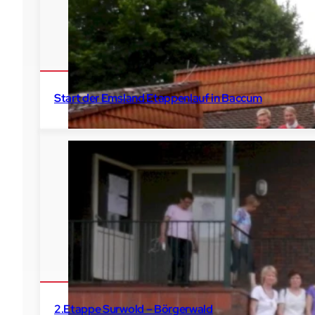
Start der Emsland Etappenlauf in Baccum
2017
Baccum
Emsland Etappenlauf
2.Etappe Surwold – Börgerwald