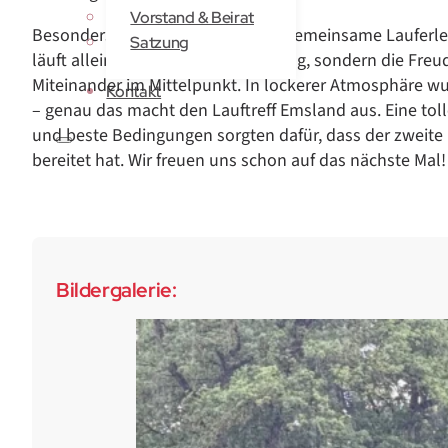
Vorstand & Beirat
Besonders schön war wieder das gemeinsame Lauferle
Satzung
läuft allein“ stand nicht die Leistung, sondern die Fr
Miteinander im Mittelpunkt. In lockerer Atmosphäre wu
Kontakt
– genau das macht den Lauftreff Emsland aus. Eine tol
und beste Bedingungen sorgten dafür, dass der zweite La
bereitet hat. Wir freuen uns schon auf das nächste Mal!
Bildergalerie: