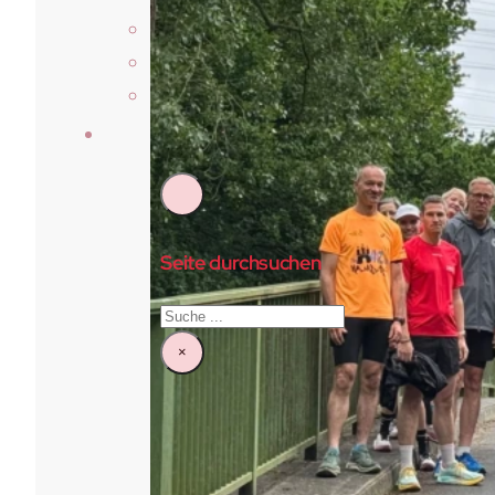
Über Uns
Vorstand & Beirat
Satzung
Kontakt
Seite durchsuchen
Suchen
×