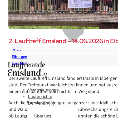
2. Lauftreff Emsland – 14.06.2026 in E
2026
Elbergen
Lauftreff
Der zweite Lauftreff Emsland fand erstmals in Elberg
statt. Der Treffpunkt war leicht zu finden und bot aus
Veranstaltungen
einem entspannten Start nichts im Weg stand.
Laufberichte
Auch die Strecke überzeugte auf ganzer Linie: Idyllisc
Der Verein
und Waldpassagen sorgten für eine abwechslungsreiche
ob Laufgruppe oder Walker – alle konnten die schön
Über Uns